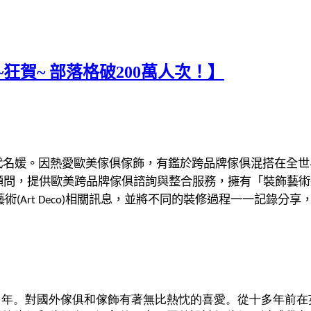
~狂賀~ 部落格破200萬人次！】
代名媛。因熱愛歐美傢俱傢飾，有鑑於跨品牌傢俱混搭在全世
顧問，提供
歐美
跨品牌傢俱諮詢與整合服務，擁有「裝飾藝術
藝術
相關訊息，並將不同的裝修過程一一記錄分享
(Art Deco)
多年。對國外傢俱和傢飾有著無比熱忱的喜愛。從十多年前在