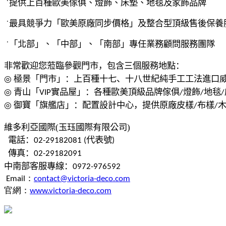
˙
提供上百種歐美傢俱、燈飾、床墊、地毯及家飾品牌
˙
最具競爭力「歐美原廠同步價格」及
整合型頂級售後保養
˙
「北部」、「中部」、「南部」專任業務顧問服務團隊
非常歡迎您蒞臨參觀門市，包含三個服務地點：
◎
極景
「
門市
」
：上百種十七、十八世紀純手工
工法
進口
◎
青山
「
實品屋
」
：各種歐美頂級品牌
傢俱
燈飾
地毯
VIP
/
/
/
◎
御寶
「
旗艦店
」
：配置設計中心
，提供原廠皮樣
布樣
/
/
維多利亞國際(
玉珏國際有限公司
)
電話
：
代表號
02-29182081 (
)
傳真
：
02-29182091
中南部客服專線
：
0972-976592
Email：
contact@victoria-deco.com
官網
：
www.victoria-deco.com