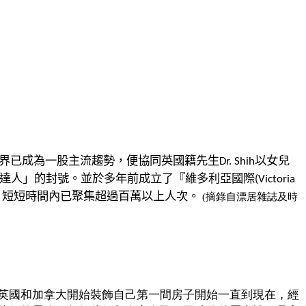
界已成為一股主流趨勢，便協同英國籍先生
以女兒
Dr. Shih
達人」的封號。並於多年
前成立了『維多利亞國際
(Victoria
，短短時間內已聚集超過
百萬以上人次。
(
摘錄自漂居雜誌及時
英國和加拿大開始裝飾自己第一間房子開始一直到現在，
經