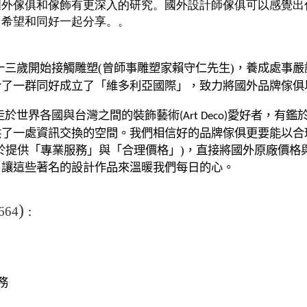
國外傢俱和傢飾有更深入的研究。國外設計師傢俱可以感覺出
，希望和同好一起分享。。
十三歲開始接觸雕塑(曾師事雕塑家賴守仁先生)，養成處事
合了一群同好成立了「維多利亞國際」，致力將國外品牌傢俱
走於世界各國與台灣之間的裝飾藝術
愛好者，有鑑
(Art Deco)
供了一處資訊交換的空間。我們相信好的品牌傢俱更要能以合
於提供「專業服務」與「合理價格」)，直接將國外原廠價格
，讓這些著名的設計作品來溫暖我們每日的
心。
)
664
：
務