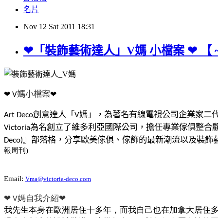
名片
Nov
12
Sat
2011
18:31
❤「裝飾藝術達人」V媽 小檔案 ❤ 【 
媽小檔案
V
❤
❤
創意達人「
媽」，為著名有線電視公司企業家二
Art Deco
V
為名創立了維多利亞國際公司，擔任專業傢俱整合
Victoria
』部落格，分享歐美傢俱、傢飾的最新潮流以及裝飾
Deco)
報周刊
)
Email:
Vma@victoria-deco.com
媽自我介紹
❤
V
❤
我先生本身在歐洲居住十多年，而我自己也在加拿大居住