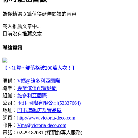
為你精選 3 篇值得延伸閱讀的內容
載入推薦文章中...
目前沒有推薦文章
聯絡資訊
【 ~狂賀~ 部落格破200萬人次！】
暱稱：
V媽@維多利亞國際
職業：
專業傢俱配置顧問
組織：
維多利亞國際
公司：
玉珏 國際有限公司(53337664)
地址：
門市旗艦店及實品屋
網頁：
http://www.victoria-deco.com
郵件：
Vma@victoria-deco.com
電話：02-29182081 (採預約專人服務)