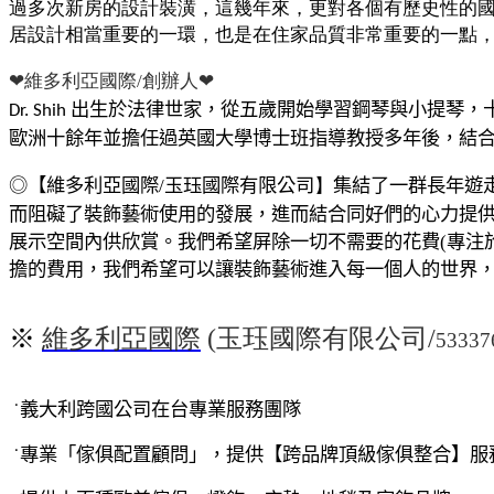
過多次新房的設計裝潢，這幾年來，更對各個有歷史性的
居設計相當重要的一環，也是在住家品質非常重要的一點
維多利亞國際/創辦人
❤
❤
出生於法律世家，從五歲開始學習鋼琴與小提琴，
Dr. Shih
歐洲十餘年並擔任過英國大學博士班指導教授多年後，結
◎【
維多利亞國際/
玉珏
國際有限公司
】
集結了一群長年遊
而阻礙了裝飾藝術使用的發展，進而結合同好們的心力提
展示空間內供欣賞。我們希望屏除一切不需要的花費(專注
擔的費用，我們希望可以讓裝飾藝術進入每一個人的世界
※
維多利亞國際
(
玉珏
國際有限公司/
53337
˙
義大利跨國公司在台專業服務團隊
˙
專業「傢俱配置顧問」，提供【跨品牌頂級傢俱整合】服