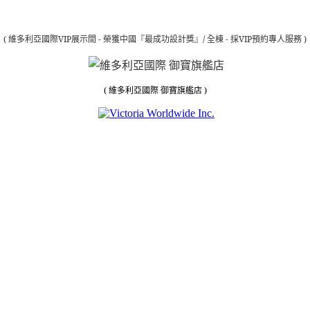
(
維多利亞國際
VIP
展示間 - 榮獲中國『
最成功設計獎
』
/
全棟
-
採
VIP
預約專人服務
)
(
維多利亞國際 御寶旗艦店
)