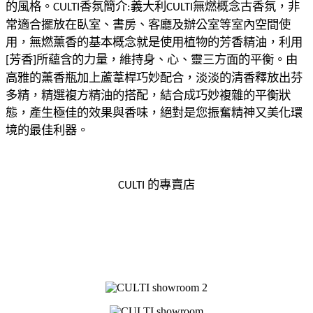
的風格。
香氛簡介
義大利
無燃概念古香氛，非
CULTI
:
CULTI
常適合擺放在臥室、書房、客廳及辦公室等室內空間使
用，無燃薰香的基本概念就是使用植物的芳香精油，利用
芳香
所蘊含的力量，維持
身、心、靈三方面的平衡。
由
[
]
高雅的薰香瓶加上蘆葦桿巧妙配合，淡淡的清香釋放出芬
多精，精選複方精油的搭配，結合成巧妙複雜的平衡狀
態，產生極佳的效果與香味，絕對是您振奮精神
又美化環
境的最佳利器。
的專賣店
CULTI