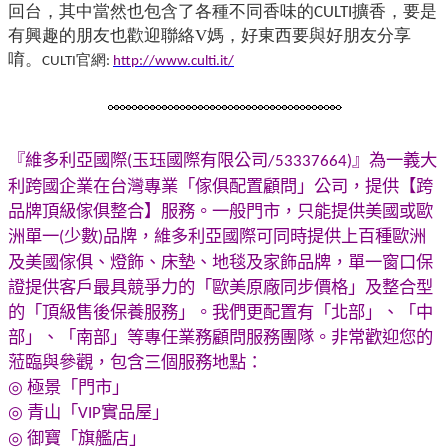
回台，其中當然也包含了各種不同香味的
擴香，要是
CULTI
有興趣的朋友也歡迎聯絡V媽，好東西要與好朋友分享
唷。
官網
CULTI
:
http://www.culti.it/
『維多利亞國際
玉珏國際有限公司
』為一義大
(
/53337664)
利跨國企業在台灣專業「傢俱配置顧問」公司，提供【跨
品牌頂級傢俱整合】服務。一般門市，只能提供美國或歐
洲單一
少數
品牌，維多利亞國際可同時提供上百種歐洲
(
)
及美國傢俱、燈飾、床墊、地毯及家飾品牌，單一窗口保
證提供客戶最具競爭力的「歐美原廠同步價格」及整合型
的「頂級售後保養服務」。我們更配置有「北部」、「中
部」、「南部」等專任業務顧問服務團隊。非常歡迎您的
蒞臨與參觀，包含三個服務地點：
◎
極景「門市」
◎
青山「
實品屋」
VIP
◎
御寶「旗艦店」