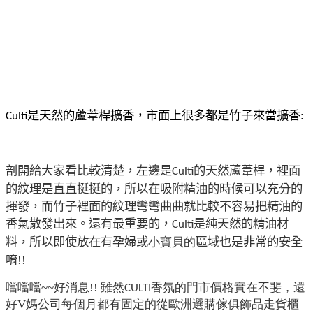
是天然的蘆葦桿擴香，市面上很多都是竹子來當擴香:
Culti
剖開給大家看比較清楚，左邊是
的天然蘆葦桿，裡面
Culti
的紋理是直直挺挺的，所以在吸附精油的時候可以充分的
揮發，而竹子裡面的紋理彎彎曲曲
就比較不容易把精油的
香氣散發出來。
還有最重要的，
是純天然的精油材
Culti
料，所以即使放在有孕婦或
小寶貝的
區域也是非常的安全
唷!!
噹噹噹~~好消息!! 雖然
香氛的門市價格實在不斐，還
CULTI
好V媽公司每個月都有固定的從歐洲選購傢俱飾品走貨櫃