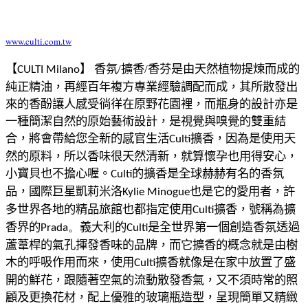
www.culti.com.tw
【
】
香氛/擴香/香芬是由天然植物提煉而成的
CULTI Milano
純正精油，再經百年複方專業經驗調配而成，其所散發出
來的香酚讓人感受徜徉在原野花園裡，而瓶身的設計亦是
一種簡潔自然的原始藝術設計，是視覺與嗅覺的雙重結
合，將會帶給您全新的感官生活
擴香，因為是使用天
Culti
然的原料，所以香味很天然清新，就算懷孕也用得安心，
小寶貝也不擔心喔。
的擴香是全球赫赫有名的香氛
Culti
品，國際巨星凱莉米洛
也是它的愛用者，許
Kylie Minogue
多世界各地的精品旅館也都指定使用
擴香，號稱為
擴
Culti
香界的
義大利的
是全世界第一個創造香氛透過
Prada。
Culti
蘆葦桿的氣孔揮發香味的品牌，而它擴香的概念就是由樹
木的呼吸作用而來，使用
擴香就像是在家中放置了盛
Culti
開的鮮花，跟隨著空氣的流動散發香氣，又不須時常的照
顧及更換花材，配上優雅的玻璃瓶造型，呈現簡單又精緻