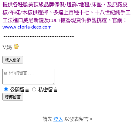
提供各種歐美頂級品牌傢俱
燈飾
地毯
床墊，及原廠皮
/
/
/
樣
布樣
木樣供選擇。多達上百種十七、十八世紀純手工
/
/
工法進口威尼斯鏡及
擴香現貨供參觀挑選
。
官網：
CULTI
www.victoria-deco.com
V媽
載入更多
公開留言
私密留言
發佈留言
請先
登入
以發表留言。