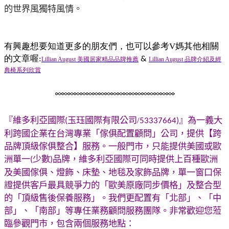
的世界風獨特風情。
有興趣想要知道更多的朋友們，也可以參考
V
媽其他相關
的文章喔
:
&
Lillian August 美國居家精品品牌推薦
Lillian August 品牌介紹及經
典椅系列欣賞
『維多利亞國際
玉珏國際有限公司/
』為一
義大
(
53337664
)
利跨國企業在台灣專業「傢俱配置顧問」公司
，
提供【跨
品牌頂級傢俱整合】服務。一般門市，只能提供美國或歐
洲單一
少數
品牌，維多利亞國際可同時提供上百種歐洲
(
)
及美國傢俱、燈飾、床墊、地毯及家飾品牌，單一窗口保
證提供客戶最具競爭力的「歐美原廠同步價格」及整合型
的「頂級售後保養服務」。我們更配置有「北部」、「中
部」、「南部」等專任業務顧問服務團隊。非常
歡迎您蒞
臨參觀門市，包含兩個服務地點：