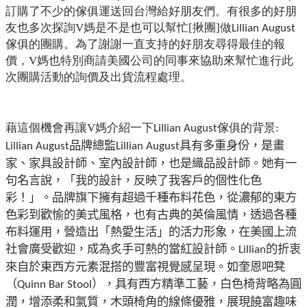
訂購了不少
的傢俱運送
回
台灣給好朋友們。
有很多的好朋
友也多次探詢V媽是不是也可以幫忙[揪團]做
Lillian August
傢俱的團購。為了謝謝一直支持的好朋友尋得最佳的報
價，V媽也特別商請美國公司的同事來協助來幫忙進行此
次團購活動的詢價及出貨流程處理。
藉這個機會再讓V
媽介紹一下
傢俱的背景
Lillian August
:
品牌總監
具有多重身份，是畫
Lillian August
Lillian August
家、家具設計師、室內設計師，也是織品設計師。她有一
句名言說，「我的設計，反映了我客戶的個性化色
彩！」。
品牌旗下擁有超過千種布料花色，從濃郁的東方
色彩到歡愉的美式風格，也有古典的英倫風情，透過各種
布料運用，營造出「熱愛生活」的活力形象，在美國上流
社會廣受歡迎，成為炙手可熱的當紅設計師。
的折衷
Lillian
來自於東西方元素混搭的豐富視覺感呈現。如奎恩吧凳
（
），具有西方精準工藝，白色椅背略為圓
Quinn Bar Stool
潤，增添柔和氣質，木頭椅角的線條優雅，展現饒富趣味