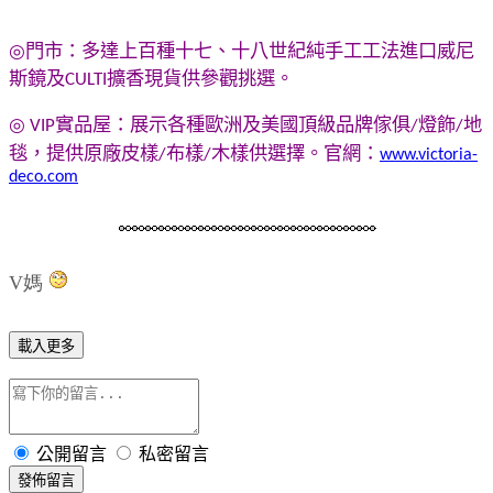
◎
門市：多達上百種十七、十八世紀純手工工法進口
威尼
斯鏡
及
擴香
現貨供參觀挑選。
CULTI
◎
實品屋：展示各種歐洲及美國頂級品牌傢俱
燈飾
地
VIP
/
/
毯，提供原廠皮樣
布樣
木樣供選擇。
官網：
/
/
www.victoria-
deco.com
V媽
載入更多
公開留言
私密留言
發佈留言