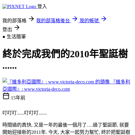
登入
我的部落格
我的部落格後台
我的帳號
登出
● 生活隨筆
終於完成我們的2010年聖誔樹
......
『維多利
亞國際』: www.victoria-deco.com
15年前
叮叮叮
......
叮叮叮
.......
時間過的真快
,
又是一年的最後一個月了
….
過了聖誔節
,
就要
開始迎接新的
2011
年
.
今天
,
大家一起努力幫忙
,
終於把聖誔樹