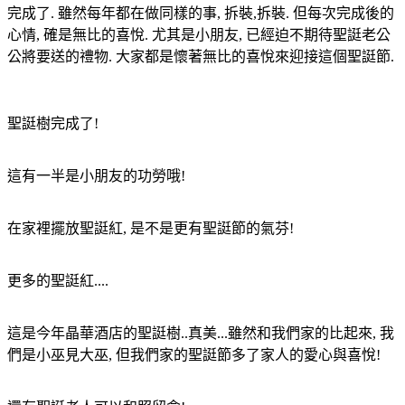
完成了
.
雖然每年都在做同樣的事
,
拆裝
,
拆裝
.
但每次完成後的
心情
,
確是無比的喜悅
.
尤其是小朋友
,
已經迫不期待聖誔老公
公將要送的禮物
.
大家都是懷著無比的喜悅來迎接這個聖誔節
.
聖誔樹完成了!
這有一半是小朋友的功勞哦!
在家裡擺放聖誔紅, 是不是更有聖誔節的氣芬!
更多的聖誔紅....
這是今年晶華酒店的聖誔樹..真美...雖然和我們家的比起來, 我
們是小巫見大巫, 但我們家的聖誔節多了家人的愛心與喜悅!