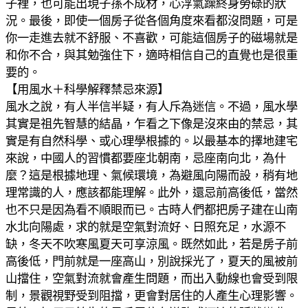
子裡，也可能出現子孫不成材，心浮氣躁終身勞碌的狀
況。
最後，即使一個房子從各個角度來看都沒問題，可是
你一
走進去就不舒服、不喜歡，可能這個房子的磁場就是
和你不合，與其勉
強住下，適時相信自己的直覺也是很重
要的。
【用風水＋科學解釋禁忌來源】
風水之說，有人半信半疑，有人斥為迷信。不過，風水學
其實是祖先智
慧的結晶，乍看之下像是沒來由的禁忌，其
實是有自然科學、或心理學
根據的。
以最基本的擇地建宅
來說，中國人的習慣都要座北朝南，忌座南向北，
為什
麼？這是根據地理、氣候環境，為避風向陽而設，稍有地
理常識的
人，應該都能理解。
此外，還忌前高後低，當然
也不只是因為看不順眼而已。古時人們都把
房子建在山南
水北向陽處，求的就是空氣對流好、日照充足，水源不
缺
，冬天不吹寒風夏天可享涼風。
既然如此，若是房子前
高後低，門前就是一座高山，別說採光了，夏天
的風被前
山擋住，空氣對流就會產生問題，而出入動線也會受到限
制，
景觀視野受到阻擋，更會對居住的人產生心理影響。