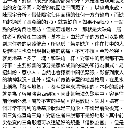
出一塊，對家
中成員的運勢都有不好，只是隨著缺角或突
出的方位不同，影響的範圍
也不同罷了。」
以缺角來說，
陳冠宇分析，假使陽宅使用面積的任何一方有缺角，而缺
角超過房子長寬線的
，就算缺角。如果不到
，一點
1/3
1/3
點的缺角倒也
無妨，但是若超過
，那就是大缺角，居
1/2
住者可能會產生凶禍。
基本上，由於房子的方位可以對應
到居住者的身體健康，所以房子若是
缺角，住在其中的人
身體往往也會出現相對應的病痛，不可不慎。
至於盈突，
就是地基上多了一塊。和缺角一樣，對家中的氣場都不算
好
事。主要影響的部分是家族成員的運勢和行為模式。易
招糾紛、惹小人
，自然也會讓家中關係緊張，影響到家人
的精神狀況。
此外，還有前寬後窄型的地基格局，在風水
上稱為「畚斗地基」。畚斗
是拿來清掃用的，本身的設計
就是為了容易將東西倒掉。因此氣無法久
聚宅中，容易往
前傾倒外洩，屬於不吉的格局。容易散財、失財。
還有一
個非常不吉利的地基形狀就是三角形，不論是前尖後寬、
倒三角
或直角三角，對居住者來說都不是好
地形。
其中前
尖後寬的三角形還可以透過好的規畫「借煞為官」，但是