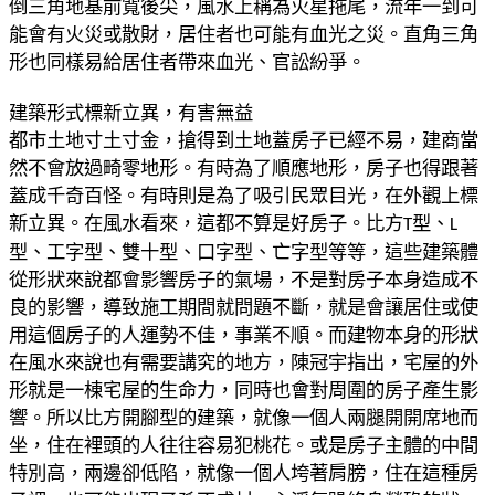
倒三角
地基前寬後尖，風水上稱為火星拖尾，流年一到可
能會有火災或散財，
居住者也可能有血光之災。直角三角
形也同樣易給居住者帶來血光、官
訟紛爭。
建築形式標新立異，有害無益
都市土地寸土寸金，搶得到土地蓋房子已經不易，建商當
然不會放過畸
零地形。有時為了順應地形，房子也得跟著
蓋成千奇百怪。有時則是為
了吸引民眾目光，在外觀上標
新立異。在風
水看來，這都不算是好房子
。
比方
型、
T
L
型、工字型、雙十型、口字型、亡字型等等，這些建築體
從
形狀來說都會影響房子的氣場，不是對房子本身造成不
良的影響，導致
施工期間就問題不斷，就是會讓居住或使
用這個房子的人運勢不佳，事
業不順。
而建物本身的形狀
在風水來說也有需要講究的地方，陳冠宇指出，宅屋
的外
形就是一棟宅屋的生命力，同時也會對周圍的房子產生影
響。所以
比方開腳型的建築，就像一個人兩腿開開席地而
坐，住在裡頭的人往往
容易犯桃花。
或是房子主體的中間
特別高，兩邊卻低陷，就像一個人垮著肩膀，住在
這種房