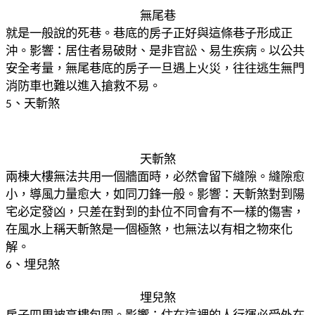
無尾巷
就是一般說的死巷。巷底的房子正好與這條巷子形成正
沖。
影響：居住者易破財、是非官訟、易生疾病。以公共
安全考量，無尾巷
底的房子一旦遇上火災，往往逃生無門
消防車也難以進入搶救不易。
、天斬煞
5
天斬煞
兩棟大樓無法共用一個牆面時，必然會留下縫隙。縫隙愈
小，導風力量
愈大，如同刀鋒一般。
影響：天斬煞對到陽
宅必定發凶，只差在對到的卦位不同會有不一樣的
傷害，
在風水上稱天斬煞是一個極煞，也無法以有相之物來化
解。
、埋兒煞
6
埋兒煞