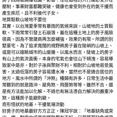
房子四周被高樓包圍。
影響：住在這裡的人行運必受外在
壓制，事業財富都難突破。健康也會
受到外在的氣干擾而
產生疾厄，且不利後代子女。
地質鬆軟山坡地不要住
其實，以台灣夏季常有暴雨的氣候來說，山坡地的土質鬆
軟，下雨常常
引發土石崩落，蓋在這種土地上的房子風險
很高，因為不管建商再怎麼
補強，效果仍有限。
所謂的別
墅豪宅，為了追求寬闊的視野將房子蓋在陡峭的山坡上、
或是
可以遠眺城市的山崖邊。以風水而言，陡坡上的房子
有山上的氣流直衝
，本身的宅氣也會往山下傾洩，容易導
致家中是非，對於子孫與聚財不
利。
相對於山坡地易受風
害，太過低窪的房子容易遭水淹，當然也不是適合
居住的
地方。
風水中所謂的「沖煞」種類有許多，日常生活中最
常聽到的就是路沖、
屋角煞、飛簷煞等等，雖然不吉，還
是有方法能加以化解。不過也有無
法憑自力解決的嚴重沖
煞，這種房子能避則避。
奇形怪狀的地基，干擾氣場流動
好房子的地基最好方方正正，陳冠宇說：「地基缺角或突