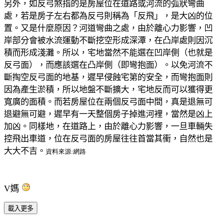
另外，如反弓煞指的是房屋位在道路或河流的弧狀彎曲
處，若是房子左
右都為反弓則稱為「反飛」，是大凶的位
置。又是什麼原因？
河道彎曲之處，由於離心力影響，凹
岸部分會被水流運動不斷挖空形成
深潭，在凸岸處則因沉
積而形成淺灘。
所以，宅地當然不能選在凹岸側（也就是
反弓面），而應該選在凸岸側
（即彎抱面）。以免河流不
斷掏空反弓面的地基，遲早侵蝕宅第的安全
，而彎抱面則
因為產生淤積，所以地盤不斷擴大，宅地反而可以獲得更
寬廣的面積。
而若房屋位在兩個反弓面中間，真是退無可
退避無可避，遲早有一天整
個房子掉進河裡，當然是凶上
加凶。同樣地，在道路上，由於離心力影
響，一旦車輛失
控飛出車道，位在反弓面的房屋往往首當其衝，自然也
是
大大不吉。
資料來源:網路
V媽
載入更多