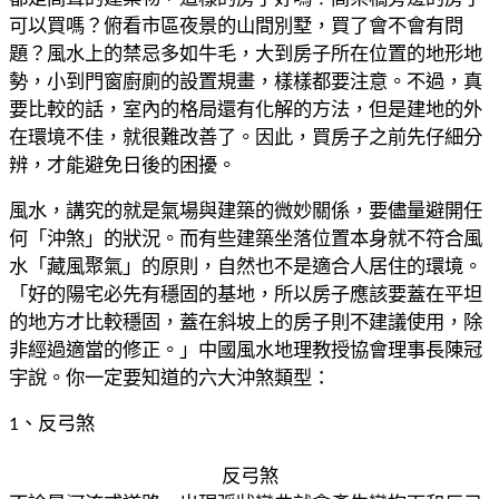
可以買嗎？俯看市區夜景的
山間別墅，買了會不會有問
題？
風水上的禁忌多如牛毛，大到房子所在位置的地形地
勢，小到門窗廚廁
的設置規畫，樣樣都要注意。不過，真
要比較的話，室內的格局還有化
解的方法，但是建地的外
在環境不佳，就很難改善了。因此，買房子之
前先仔細分
辨，才能避免日後的困擾。
風水，講究的就是氣場與建築的微妙關係，要儘量避開任
何「沖煞」的
狀況。而有些建築坐落位置本身就不符合風
水「藏風聚氣」的原則，自
然也不是適合人居住的環境。
「好的陽宅必先有穩固的基地，所以房子應該要蓋在平坦
的地方才比較
穩固，蓋在斜坡上的房子則不建議使用，除
非經過適當的修正。」中國
風水地理教授協會理事長陳冠
宇說。
你一定要知道的六大沖煞類型：
、反弓煞
1
反弓煞