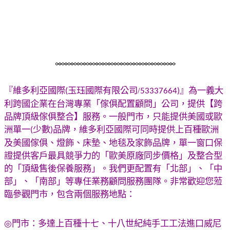
『維多利亞國際
玉珏國際有限公司/
』為一
義大
(
53337664
)
利跨國企業在台灣專業「傢俱配置顧問」公司
，
提供【跨
品牌頂級傢俱整合】服務。一般門市，只能提供美國或歐
洲單一
少數
品牌，維多利亞國際可同時提供上百種歐洲
(
)
及美國傢俱、燈飾、床墊、地毯及家飾品牌，單一窗口保
證提供客戶最具競爭力的「歐美原廠同步價格」及整合型
的「頂級售後保養服務」。我們更配置有「北部」、「中
部」、「南部」等專任業務顧問服務團隊。非常
歡迎您蒞
臨參觀門市，包含兩個服務地點：
◎
門市：多達上百種十七、十八世紀純手工工法進口
威尼