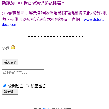
斯鏡
及
擴香
現貨供參觀挑選。
CULTI
◎
實品屋：展示各種歐洲及美國頂級品牌傢俱
燈飾
地
VIP
/
/
毯，提供原廠皮樣
布樣
木樣供選擇。
官網：
/
/
www.victoria-
deco.com
V媽
載入更多
公開留言
私密留言
發佈留言