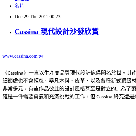
名片
Dec
29
Thu
2011
00:23
Cassina 現代設計沙發欣賞
www.cassina.com.tw
一直以生產高品質現代設計傢俱聞名於世。
其
《Cassina》
細節處也不會輕忽。
舉凡木料、皮革、以及各種新式頂級
非常多元，
有些作品彼此的設計風格甚至是對立的
為了
….
確是一件需要勇氣和充滿挑戰的工作，但
終究還是
Cassina