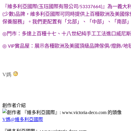
『維多利亞國際
玉珏國際有限公司/
』為一
義大
(
53337664
)
少數
品牌，維多利亞國際可同時提供上百種歐洲及美國傢
(
)
保養服務」。我們更配置有「北部」、「中部」、「南部
◎
門市：多達上百種十七、十八世紀純手工工法進口
威尼斯
◎
實品屋：展示各種歐洲及美國頂級品牌傢俱
燈飾
地
VIP
/
/
V媽
創作者介紹
V媽@維多利亞國際