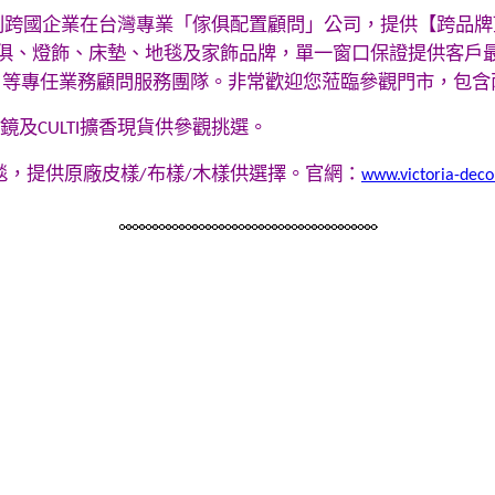
利跨國企業在台灣專業「傢俱配置顧問」公司
，
提供【跨品牌
俱、燈飾、床墊、地毯及家飾品牌，單一窗口保證提供客戶
」等專任業務顧問服務團隊。非常
歡迎您蒞臨參觀門市，包含
鏡
及
擴香
現貨供參觀挑選。
CULTI
毯，提供原廠皮樣
布樣
木樣供選擇。
官網：
/
/
www.victoria-dec