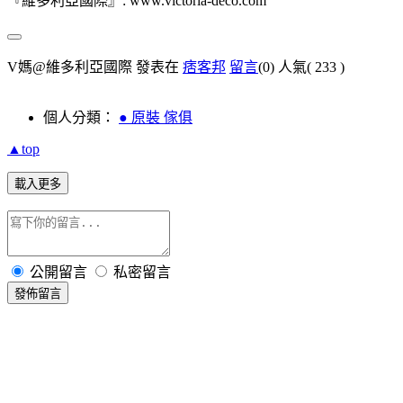
『維多利亞國際』: www.victoria-deco.com
V媽@維多利亞國際 發表在
痞客邦
留言
(0)
人氣(
233
)
個人分類：
● 原裝 傢俱
▲top
載入更多
公開留言
私密留言
發佈留言