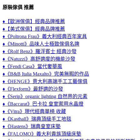
原裝傢俱 推薦
♦【歐洲傢俱】經典品牌推薦
♦【美式傢俱】經典品牌推薦
♦《Poltrona Frau》義大利經典百年家具
♦《Minotti》品味人士極致傢俱名牌
♦《Rolf Benz》羅浮賓士 經典沙發
♦《Natuzzi》高舒適度的機能沙發
♦《Fendi Casa》當代奢華風
♦《B&B Italia Maxalto》完美無暇的作品
♦《HENGE》意大利高端手工工藝傢俱
♦《Flexform》最舒適的沙發
♦《Serip》organic lighting 自然界的元素
♦《Baccarat》巴卡拉 皇室禦用水晶燈
♦《Vitra》現代經典單椅 收藏
♦《Kasthall》瑞典頂級手工地毯
♦《Hastens》瑞典皇室床墊
♦《FALOMO》義大利貴族頂級床墊