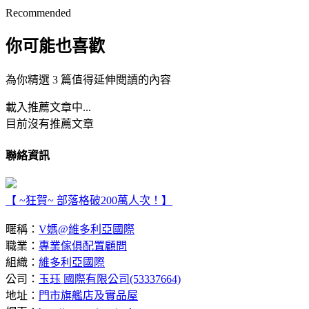
Recommended
你可能也喜歡
為你精選 3 篇值得延伸閱讀的內容
載入推薦文章中...
目前沒有推薦文章
聯絡資訊
【 ~狂賀~ 部落格破200萬人次！】
暱稱：
V媽@維多利亞國際
職業：
專業傢俱配置顧問
組織：
維多利亞國際
公司：
玉珏 國際有限公司(53337664)
地址：
門市旗艦店及實品屋