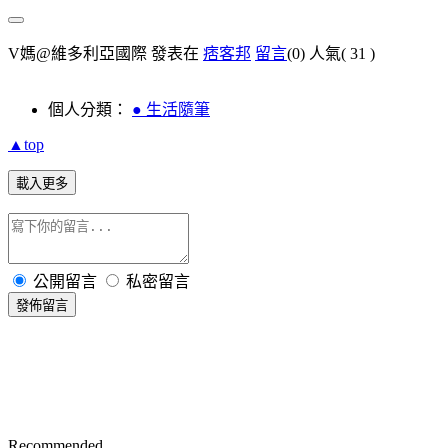
V媽@維多利亞國際 發表在
痞客邦
留言
(0)
人氣(
31
)
個人分類：
● 生活隨筆
▲top
載入更多
公開留言
私密留言
發佈留言
Recommended