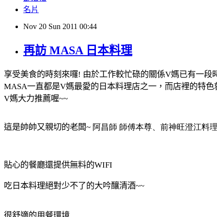
名片
Nov
20
Sun
2011
00:44
再訪 MASA 日本料理
享受美食的時刻來囉! 由於工作較忙碌的關係V媽已有一
MASA
一直都是
V
媽最愛的日本料理店之一，而店裡的特色
V媽大力推薦喔
~~
這是帥帥又親切的老闆~
阿昌師 師傅本尊、前神旺澄江料
貼心的餐廳還提供無料的
WIFI
吃日本料理絕對少不了的大吟釀清酒
~~
很舒適的用餐環境