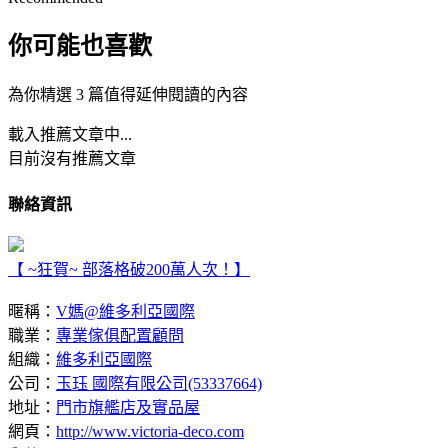
你可能也喜歡
為你精選 3 篇值得延伸閱讀的內容
載入推薦文章中...
目前沒有推薦文章
聯絡資訊
【 ~狂賀~ 部落格破200萬人次！】
暱稱：
V媽@維多利亞國際
職業：
專業傢俱配置顧問
組織：
維多利亞國際
公司：
玉珏 國際有限公司(53337664)
地址：
門市旗艦店及實品屋
網頁：
http://www.victoria-deco.com