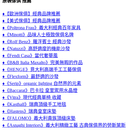
原裝傢俱 推薦
♦【歐洲傢俱】經典品牌推薦
♦【美式傢俱】經典品牌推薦
♦《Poltrona Frau》義大利經典百年家具
♦《Minotti》品味人士極致傢俱名牌
♦《Rolf Benz》羅浮賓士 經典沙發
♦《Natuzzi》高舒適度的機能沙發
♦《Fendi Casa》當代奢華風
♦《B&B Italia Maxalto》完美無暇的作品
♦《HENGE》意大利高端手工工藝傢俱
♦《Flexform》最舒適的沙發
♦《Serip》organic lighting 自然界的元素
♦《Baccarat》巴卡拉 皇室禦用水晶燈
♦《Vitra》現代經典單椅 收藏
♦《Kasthall》瑞典頂級手工地毯
♦《Hastens》瑞典皇室床墊
♦《FALOMO》義大利貴族頂級床墊
♦《Asnaghi Interiors》義大利精緻工藝 古典傢俱界的勞斯萊斯