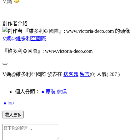
V媽
創作者介紹
V媽@維多利亞國際
『維多利亞國際』: www.victoria-deco.com
V媽@維多利亞國際 發表在
痞客邦
留言
(0)
人氣(
207
)
個人分類：
● 原裝 傢俱
▲top
載入更多