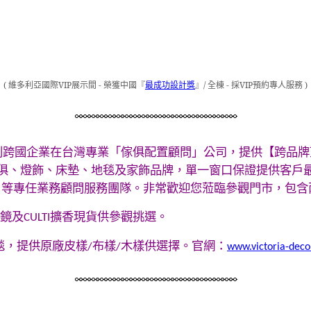
(
維多利亞國際
VIP
展示間 - 榮獲中國『
最成功設計獎
』
/
全棟
-
採
VIP
預約專人服務
)
利跨國企業在台灣專業「傢俱配置顧問」公司
，
提供【跨品牌
俱、燈飾、床墊、地毯及家飾品牌，單一窗口保證提供客戶
」等專任業務顧問服務團隊。非常
歡迎您蒞臨參觀門市，包含
鏡
及
擴香
現貨供參觀挑選。
CULTI
毯，提供原廠皮樣
布樣
木樣供選擇。
官網：
/
/
www.victoria-dec