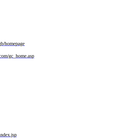
/gb/homepage
.com/gc_home.asp
index.jsp