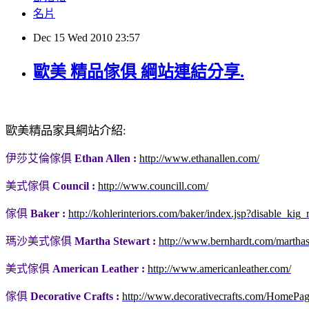
名片
Dec
15
Wed
2010
23:57
歐美 精品傢俱 綱站連結分享.
歐美精品家具綱站介紹
:
伊莎艾倫傢俱
Ethan Allen :
http://www.ethanallen.com/
美式傢俱
Council :
http://www.councill.com/
傢俱
Baker :
http://kohlerinteriors.com/baker/index.jsp?disable_k
瑪沙美式傢俱
Martha Stewart :
http://www.bernhardt.com/marthast
美式傢俱
American Leather :
http://www.americanleather.com/
傢俱
Decorative Crafts :
http://www.decorativecrafts.com/HomePa