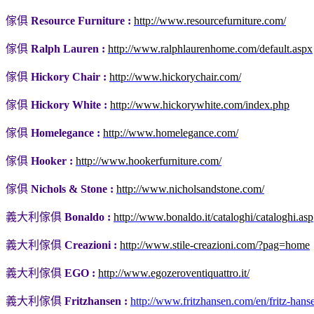
傢俱
Resource Furniture :
http://www.resourcefurniture.com/
傢俱
Ralph Lauren :
http://www.ralphlaurenhome.com/default.aspx
傢俱
Hickory Chair :
http://www.hickorychair.com/
傢俱
Hickory White :
http://www.hickorywhite.com/index.php
傢俱
Homelegance :
http://www.homelegance.com/
傢俱
Hooker :
http://www.hookerfurniture.com/
傢俱
Nichols & Stone :
http://www.nicholsandstone.com/
義大利傢俱
Bonaldo :
http://www.bonaldo.it/cataloghi/cataloghi.asp
義大利傢俱
Creazioni :
http://www.stile-creazioni.com/?pag=home
義大利傢俱
EGO :
http://www.egozeroventiquattro.it/
義大利傢俱
Fritzhansen :
http://www.fritzhansen.com/en/fritz-hans