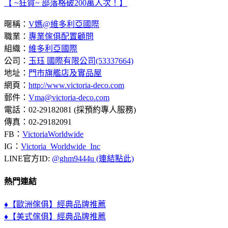
【 ~狂賀~ 部落格破200萬人次！】
暱稱：
V媽@維多利亞國際
職業：
專業傢俱配置顧問
組織：
維多利亞國際
公司：
玉珏 國際有限公司(53337664)
地址：
門市旗艦店及實品屋
網頁：
http://www.victoria-deco.com
郵件：
Vma@victoria-deco.com
電話：02-29182081 (採預約專人服務)
傳真：02-29182091
FB：
VictoriaWorldwide
IG：
Victoria_Worldwide_Inc
LINE官方ID:
@ghm9444u (連結點此)
熱門連結
♦【歐洲傢俱】經典品牌推薦
♦【美式傢俱】經典品牌推薦