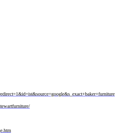
ig_redirect=1&id=ist&source=google&s_exact+baker+furniture
ewartfurniture/
ge.htm