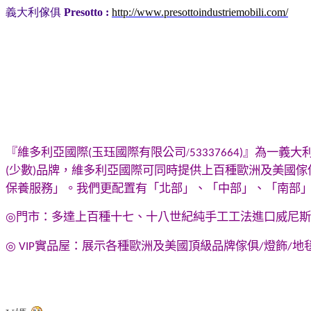
義大利傢俱
Presotto :
http://www.presottoindustriemobili.com/
『維多利亞國際
玉珏國際有限公司/
』為一
義大
(
53337664
)
少數
品牌，維多利亞國際可同時提供上百種歐洲及美國傢
(
)
保養服務」。我們更配置有「北部」、「中部」、「南部
◎
門市：多達上百種十七、十八世紀純手工工法進口
威尼斯
◎
實品屋：展示各種歐洲及美國頂級品牌傢俱
燈飾
地
VIP
/
/