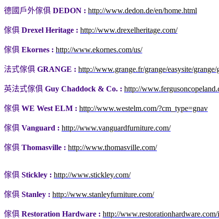
德國戶外傢俱
DEDON :
http://www.dedon.de/en/home.html
傢俱
Drexel Heritage :
http://www.drexelheritage.com/
傢俱
Ekornes :
http://www.ekornes.com/us/
法式傢俱
GRANGE :
http://www.grange.fr/grange/easysite/grange
英法式傢俱
Guy Chaddock & Co. :
http://www.fergusoncopeland
傢俱
WE
West ELM :
http://www.westelm.com/?cm_type=gnav
傢俱
Vanguard :
http://www.vanguardfurniture.com/
傢俱
Thomasville :
http://www.thomasville.com/
傢俱
Stickley :
http://www.stickley.com/
傢俱
Stanley :
http://www.stanleyfurniture.com/
傢俱
Restoration Hardware :
http://www.restorationhardware.com/